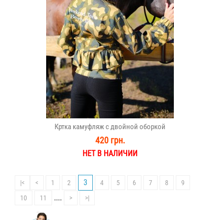
Кртка камуфляж с двойной оборкой
420 грн.
НЕТ В НАЛИЧИИ
3
|<
<
1
2
4
5
6
7
8
9
....
10
11
>
>|