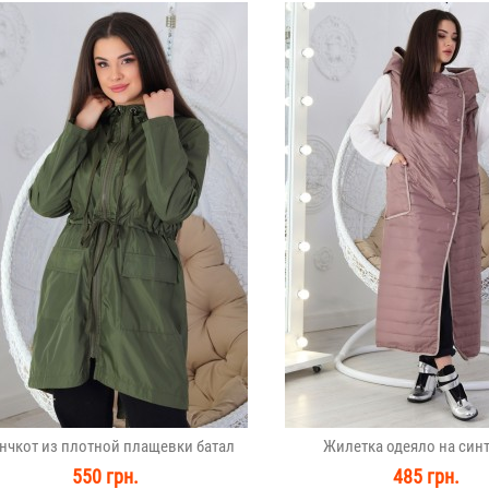
нчкот из плотной плащевки батал
Жилетка одеяло на син
550 грн.
485 грн.