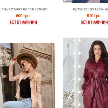
Плащ ветровка на поясе утяжка
Куртка женская асимм
600 грн.
810 грн.
НЕТ В НАЛИЧИИ
НЕТ В НАЛИЧИИ
костюм на змейке петля
Мужской спортивный костюм на з
М
950 грн.
1160 грн.