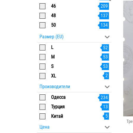
46
209
48
137
50
134
52
133
Размер (EU)
54
113
L
52
56
102
M
53
58
52
S
53
60
33
2
XL
62
24
Производители
64
15
Одесса
234
11
66
Турция
13
5
Китай
Тре
Цена