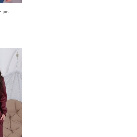
етрия
ужской спортивный костюм петл
Мужской костюм шорты и футболк
1060 грн.
800 грн.