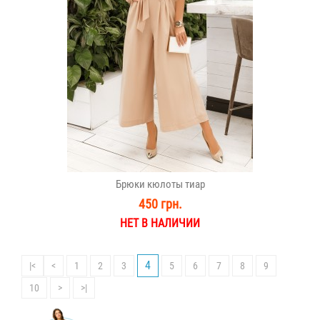
Брюки кюлоты тиар
450 грн.
НЕТ В НАЛИЧИИ
4
|<
<
1
2
3
5
6
7
8
9
10
>
>|