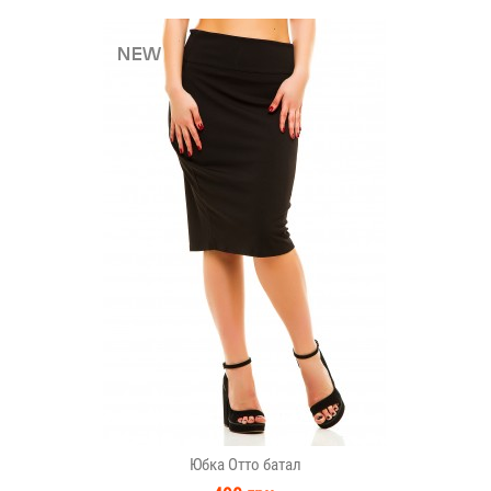
Юбка Отто батал