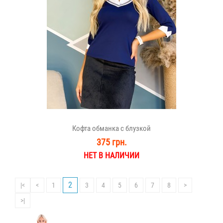
Кофта обманка с блузкой
375 грн.
НЕТ В НАЛИЧИИ
2
|<
<
1
3
4
5
6
7
8
>
>|