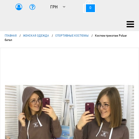
0
ГЛАВНАЯ
/
ЖЕНСКАЯ ОДЕЖДА
/
СПОРТИВНЫЕ КОСТЮМЫ
/
Костюм трикотаж Poluar
батал