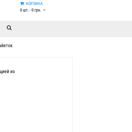
КОРЗИНА
0 шт. - 0 грн.
айеток
цией из