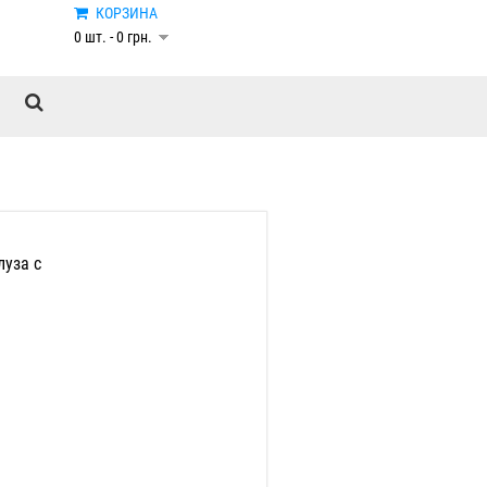
КОРЗИНА
0 шт. - 0 грн.
луза с