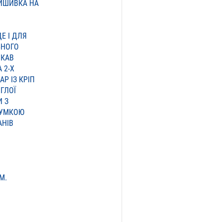
ВИШИВКА НА
Е І ДЛЯ
ЬНОГО
УКАВ
 2-Х
Р ІЗ КРІП
ГЛОЇ
 З
ГУМКОЮ
АНІВ
М.