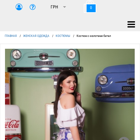
0
ГЛАВНАЯ
/
ЖЕНСКАЯ ОДЕЖДА
/
КОСТЮМЫ
/
Костюм с кюлотами батал