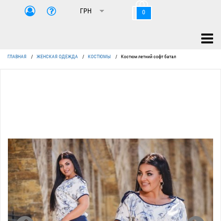
0
ГЛАВНАЯ
/
ЖЕНСКАЯ ОДЕЖДА
/
КОСТЮМЫ
/
Костюм летний софт батал