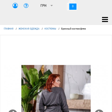
0
ГЛАВНАЯ
/
ЖЕНСКАЯ ОДЕЖДА
/
КОСТЮМЫ
/
Брючный костюм флям