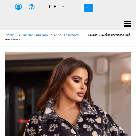
0
ГЛАВНАЯ
/
ЖЕНСКАЯ ОДЕЖДА
/
ХАЛАТЫ И ПИЖАМЫ
/
Пижама на змейке двухсторонний
плюш лапки