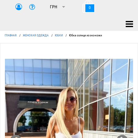
0
ГЛАВНАЯ
/
ЖЕНСКАЯ ОДЕЖДА
/
ЮБКИ
/
Юбка солнце из эко-кожи