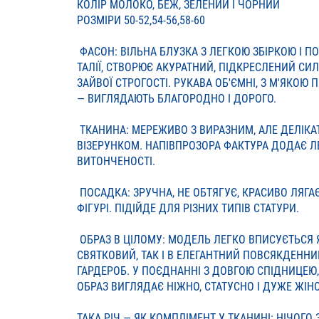
КОЛІР МОЛОКО, БЕЖ, ЗЕЛЕНИЙ І ЧОРНИЙ
РОЗМІРИ 50-52,54-56,58-60
ФАСОН: ВІЛЬНА БЛУЗКА З ЛЕГКОЮ ЗБІРКОЮ І П
ТАЛІЇ, СТВОРЮЄ АКУРАТНИЙ, ПІДКРЕСЛЕНИЙ СИЛ
ЗАЙВОЇ СТРОГОСТІ. РУКАВА ОБ'ЄМНІ, З М'ЯКОЮ
— ВИГЛЯДАЮТЬ БЛАГОРОДНО І ДОРОГО.
ТКАНИНА: МЕРЕЖИВО З ВИРАЗНИМ, АЛЕ ДЕЛІК
ВІЗЕРУНКОМ. НАПІВПРОЗОРА ФАКТУРА ДОДАЄ ЛЕ
ВИТОНЧЕНОСТІ.
ПОСАДКА: ЗРУЧНА, НЕ ОБТЯГУЄ, КРАСИВО ЛЯГА
ФІГУРІ. ПІДІЙДЕ ДЛЯ РІЗНИХ ТИПІВ СТАТУРИ.
ОБРАЗ В ЦІЛОМУ: МОДЕЛЬ ЛЕГКО ВПИСУЄТЬСЯ 
СВЯТКОВИЙ, ТАК І В ЕЛЕГАНТНИЙ ПОВСЯКДЕННИ
ГАРДЕРОБ. У ПОЄДНАННІ З ДОВГОЮ СПІДНИЦЕЮ,
ОБРАЗ ВИГЛЯДАЄ НІЖНО, СТАТУСНО І ДУЖЕ ЖІН
ТАКА РІЧ — ЯК КОМПЛІМЕНТ У ТКАНИНІ: НІЧОГО 