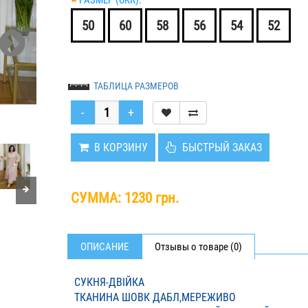
*
РАЗМЕР (UKR):
50
60
58
56
54
52
ТАБЛИЦА РАЗМЕРОВ
В КОРЗИНУ
БЫСТРЫЙ ЗАКАЗ
СУММА:
1230 грн.
ОПИСАНИЕ
Отзывы о товаре (0)
СУКНЯ-ДВІЙКА
ТКАНИНА ШОВК ДАБЛ,МЕРЕЖИВО