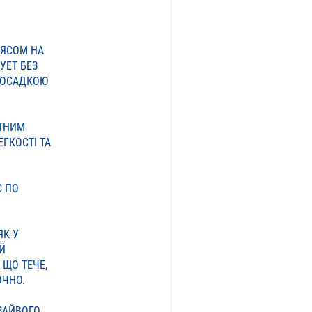
ОЯСОМ НА
УЕТ БЕЗ
 ПОСАДКОЮ
АТНИМ
ГКОСТІ ТА
Є ПО
ЯК У
Й
 ЩО ТЕЧЕ,
ОЧНО.
ЗАЙВОГО,