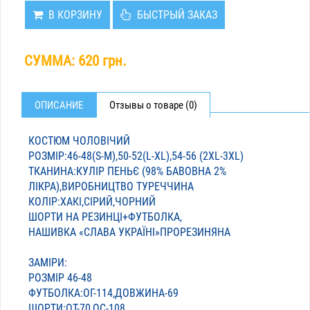
В КОРЗИНУ
БЫСТРЫЙ ЗАКАЗ
СУММА:
620 грн.
ОПИСАНИЕ
Отзывы о товаре (0)
КОСТЮМ ЧОЛОВІЧИЙ
РОЗМІР:46-48(S-M),50-52(L-XL),54-56 (2XL-3XL)
ТКАНИНА:КУЛІР ПЕНЬЄ (98% БАВОВНА 2%
ЛІКРА),ВИРОБНИЦТВО ТУРЕЧЧИНА
КОЛІР:ХАКІ,СІРИЙ,ЧОРНИЙ
ШОРТИ НА РЕЗИНЦІ+ФУТБОЛКА,
НАШИВКА «СЛАВА УКРАЇНІ»ПРОРЕЗИНЯНА
ЗАМІРИ:
РОЗМІР 46-48
ФУТБОЛКА:ОГ-114,ДОВЖИНА-69
ШОРТИ:ОТ-70,ОС-108